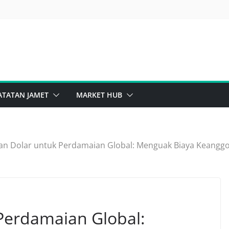
ATATAN JAMET
MARKET HUB
ran Dolar untuk Perdamaian Global: Menguak Biaya Kean
 Perdamaian Global: