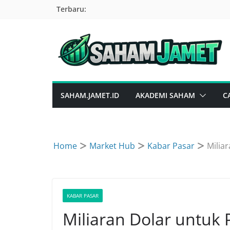
Skip
Terbaru:
to
content
SAHAM.JAMET.ID
AKADEMI SAHAM
C
Home
Market Hub
Kabar Pasar
Milia
KABAR PASAR
Miliaran Dolar untuk