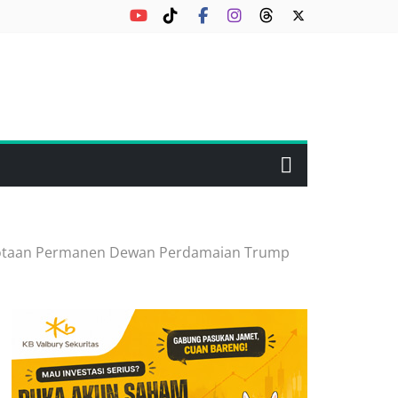
ggotaan Permanen Dewan Perdamaian Trump