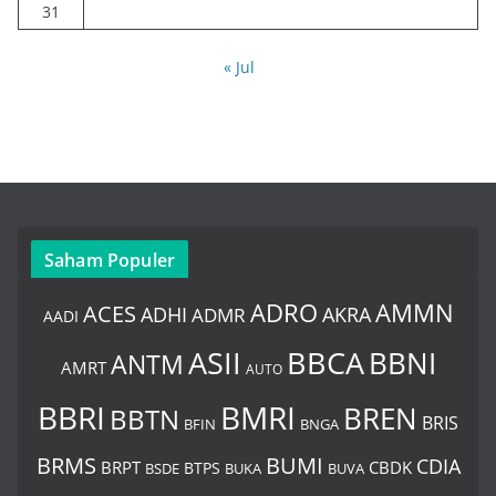
31
« Jul
Saham Populer
ADRO
AMMN
ACES
AKRA
ADHI
ADMR
AADI
BBCA
ASII
BBNI
ANTM
AMRT
AUTO
BBRI
BMRI
BREN
BBTN
BRIS
BNGA
BFIN
BUMI
BRMS
CDIA
BRPT
CBDK
BTPS
BSDE
BUKA
BUVA