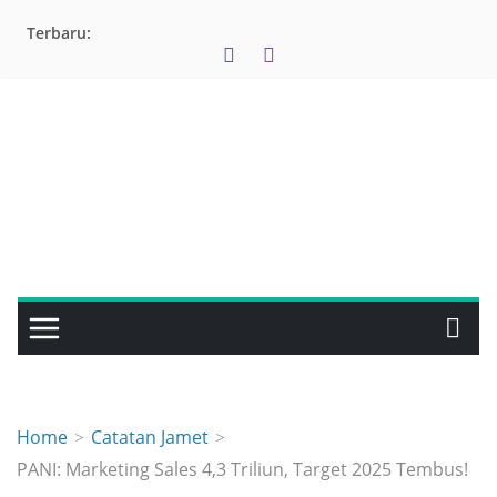
Skip
Terbaru:
to
content
Home
Catatan Jamet
PANI: Marketing Sales 4,3 Triliun, Target 2025 Tembus!