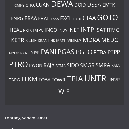
DEWA
DSSA
CUAN
EMTK
DOID
CMRY
CTRA
GOTO
GIAA
ERAA
EXCL
ERAL
ENRG
ESSA
FUTR
INTP
ITMG
HEAL
INCO
INET
ISAT
IMPC
HRTA
INDY
MDKA
MEDC
KETR
KLBF
MBMA
KRAS
LINK
MAPI
PANI
PGAS
PGEO
PTBA
PTPP
NISP
MYOR
NCKL
PTRO
SIDO
SMRA
RAJA
SMGR
PWON
SSIA
SCMA
UNTR
TPIA
TLKM
TOWR
TOBA
UNVR
TAPG
WIFI
Tentang Saham Jamet