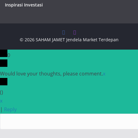
Inspirasi Investasi
© 2026
SAHAM JAMET
Jendela Market Terdepan
0
Would love your thoughts, please comment.
x
(
)
x
|
Reply