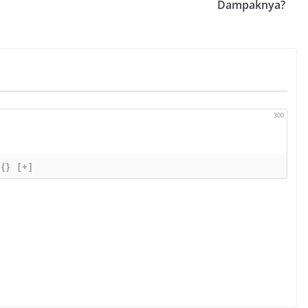
Dampaknya?
300
{}
[+]