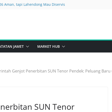
26 Aman, tapi Lahendong Mau Diservis
kiraan Para Ahli
ekuritas dan Manajemen Aset Demi Kuasai Konglomerasi
Buat Kaum Rebahan
e Hardware Siap Buka
ATATAN JAMET
MARKET HUB
intah Genjot Penerbitan SUN Tenor Pendek: Peluang Baru
enerbitan SUN Tenor