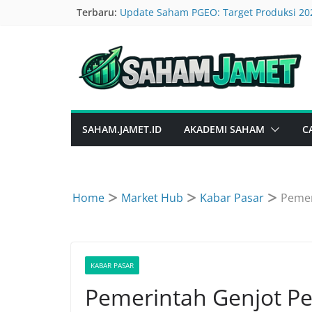
Skip
Terbaru:
Update Saham PGEO: Target Produksi 20
Ekonomi Kita Gaspol Terus, Kalahkan Per
to
Maybank Indonesia BNII Borong Saham S
content
IKBI Siap Bagi Dividen, Cuan 7 Persen 
Saham MAPI Ngebut Lagi, Gerai Baru Ac
SAHAM.JAMET.ID
AKADEMI SAHAM
C
Home
Market Hub
Kabar Pasar
Pemer
KABAR PASAR
Pemerintah Genjot P