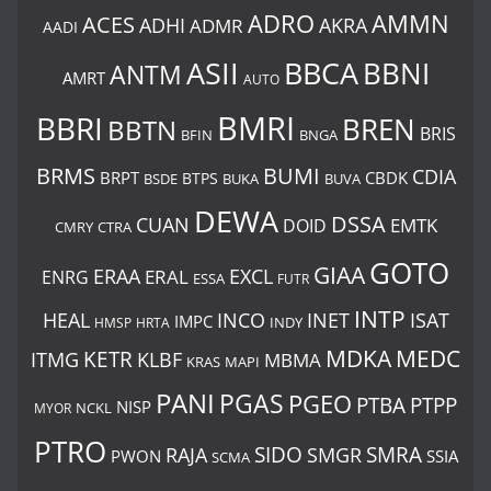
ADRO
AMMN
ACES
AKRA
ADHI
ADMR
AADI
BBCA
ASII
BBNI
ANTM
AMRT
AUTO
BMRI
BBRI
BREN
BBTN
BRIS
BNGA
BFIN
BUMI
BRMS
CDIA
BRPT
CBDK
BTPS
BSDE
BUKA
BUVA
DEWA
DSSA
CUAN
EMTK
DOID
CMRY
CTRA
GOTO
GIAA
ERAA
EXCL
ERAL
ENRG
ESSA
FUTR
INTP
ISAT
HEAL
INCO
INET
IMPC
INDY
HMSP
HRTA
MDKA
MEDC
ITMG
KETR
KLBF
MBMA
KRAS
MAPI
PANI
PGAS
PGEO
PTBA
PTPP
NISP
MYOR
NCKL
PTRO
SIDO
SMRA
RAJA
SMGR
PWON
SSIA
SCMA