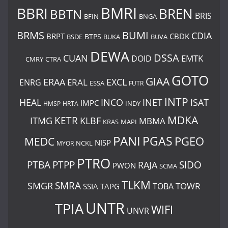
BMRI
BBRI
BREN
BBTN
BRIS
BNGA
BFIN
BUMI
BRMS
CDIA
BRPT
CBDK
BTPS
BSDE
BUKA
BUVA
DEWA
DSSA
CUAN
EMTK
DOID
CMRY
CTRA
GOTO
GIAA
ERAA
EXCL
ERAL
ENRG
ESSA
FUTR
INTP
ISAT
HEAL
INCO
INET
IMPC
INDY
HMSP
HRTA
MDKA
ITMG
KETR
KLBF
MBMA
KRAS
MAPI
PANI
PGAS
PGEO
MEDC
NISP
MYOR
NCKL
PTRO
PTBA
PTPP
SIDO
RAJA
PWON
SCMA
TLKM
SMRA
SMGR
TOWR
TOBA
SSIA
TAPG
UNTR
TPIA
WIFI
UNVR