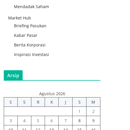
Mendadak Saham
Market Hub
Briefing Pasukan
Kabar Pasar
Berita Korporasi
Inspirasi Investasi
Arsip
Agustus 2026
S
S
R
K
J
S
M
1
2
3
4
5
6
7
8
9
10
11
12
13
14
15
16