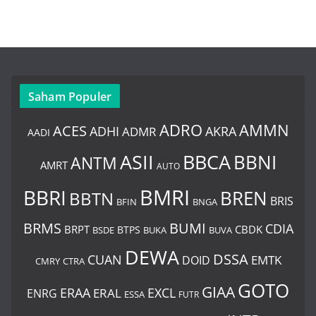
Saham Populer
ADRO
AMMN
ACES
AKRA
ADHI
ADMR
AADI
BBCA
ASII
BBNI
ANTM
AMRT
AUTO
BMRI
BBRI
BREN
BBTN
BRIS
BNGA
BFIN
BUMI
BRMS
CDIA
BRPT
CBDK
BTPS
BSDE
BUKA
BUVA
DEWA
DSSA
CUAN
EMTK
DOID
CMRY
CTRA
GOTO
GIAA
ERAA
EXCL
ERAL
ENRG
ESSA
FUTR