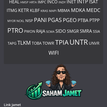
INTP
ISAT
HEAL
INCO
INET
IMPC
INDY
HMSP
HRTA
MDKA
MEDC
ITMG
KETR
KLBF
MBMA
KRAS
MAPI
PANI
PGAS
PGEO
PTBA
PTPP
NISP
MYOR
NCKL
PTRO
SIDO
SMRA
RAJA
SMGR
PWON
SSIA
SCMA
UNTR
TPIA
TLKM
TOWR
TOBA
UNVR
TAPG
WIFI
Link Jamet