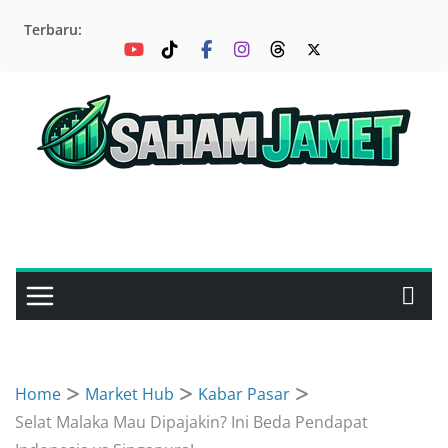
Skip
Terbaru:
to
content
Home
Market Hub
Kabar Pasar
Selat Malaka Mau Dipajakin? Ini Beda Pendapat