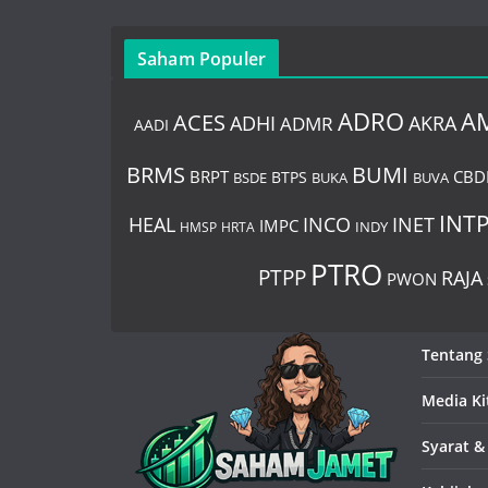
Saham Populer
ADRO
A
ACES
AKRA
ADHI
ADMR
AADI
BUMI
BRMS
BRPT
CBD
BTPS
BSDE
BUKA
BUVA
INT
HEAL
INCO
INET
IMPC
HMSP
HRTA
INDY
PTRO
PTPP
RAJA
PWON
Tentang
Media Ki
Syarat &