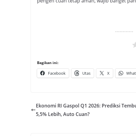
pengen cuan tetap aman, wajib banget pant
Bagikan ini:
Facebook
Utas
X
What
Ekonomi RI Gaspol Q1 2026: Prediksi Temb
5,5% Lebih, Auto Cuan?