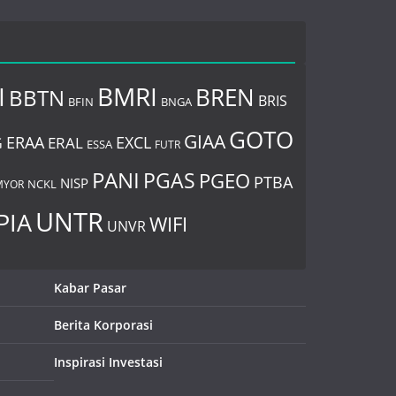
I
BMRI
BREN
BBTN
BRIS
BNGA
BFIN
GOTO
GIAA
ERAA
EXCL
ERAL
G
ESSA
FUTR
PANI
PGAS
PGEO
PTBA
NISP
MYOR
NCKL
UNTR
PIA
WIFI
UNVR
Kabar Pasar
Berita Korporasi
Inspirasi Investasi