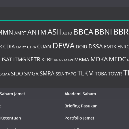
BBR
BBCA
ASII
BBNI
MMN
ANTM
AMRT
AUTO
DEWA
DSSA
CDIA
CUAN
EMTK
DOID
ENR
K
CMRY
CTRA
P
MDKA
MEDC
ITMG
KETR
ISAT
KLBF
MBMA
KRAS
MAPI
T
TLKM
SIDO
SMRA
SMGR
TOWR
TOBA
SSIA
TAPG
SCMA
 Saham Jamet
Akademi Saham
t
Briefing Pasukan
 Ketentuan
Portfolio Jamet