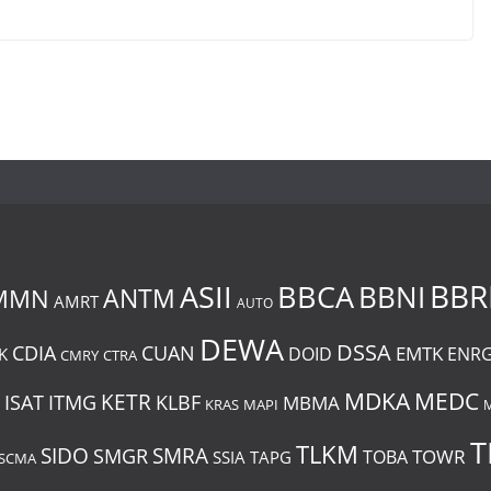
BBR
BBCA
ASII
BBNI
MMN
ANTM
AMRT
AUTO
DEWA
DSSA
CDIA
CUAN
EMTK
DOID
ENR
K
CMRY
CTRA
MDKA
MEDC
ISAT
ITMG
KETR
KLBF
MBMA
KRAS
MAPI
T
TLKM
SIDO
SMRA
SMGR
TOWR
TOBA
SSIA
TAPG
SCMA