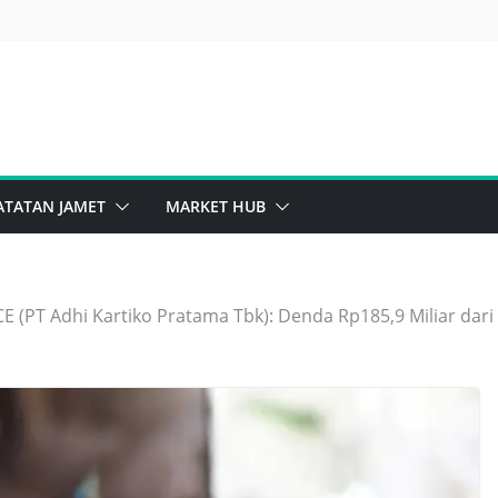
ATATAN JAMET
MARKET HUB
CE (PT Adhi Kartiko Pratama Tbk): Denda Rp185,9 Miliar dar