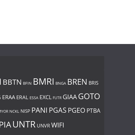
BMRI
I
BREN
BBTN
BRIS
BNGA
BFIN
GOTO
GIAA
ERAA
EXCL
ERAL
G
ESSA
FUTR
PANI
PGAS
PGEO
PTBA
NISP
MYOR
NCKL
UNTR
PIA
WIFI
UNVR