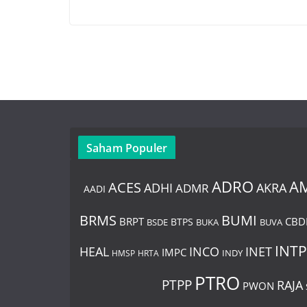
Saham Populer
ADRO
A
ACES
AKRA
ADHI
ADMR
AADI
BUMI
BRMS
BRPT
CBD
BTPS
BSDE
BUKA
BUVA
INTP
HEAL
INCO
INET
IMPC
INDY
HMSP
HRTA
PTRO
PTPP
RAJA
PWON