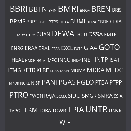
BMRI
BBRI
BREN
BBTN
BRIS
BNGA
BFIN
BUMI
BRMS
CDIA
BRPT
CBDK
BTPS
BSDE
BUKA
BUVA
DEWA
DSSA
CUAN
EMTK
DOID
CMRY
CTRA
GOTO
GIAA
ERAA
EXCL
ERAL
ENRG
ESSA
FUTR
INTP
ISAT
HEAL
INCO
INET
IMPC
INDY
HMSP
HRTA
MDKA
MEDC
ITMG
KETR
KLBF
MBMA
KRAS
MAPI
PANI
PGAS
PGEO
PTBA
PTPP
NISP
MYOR
NCKL
PTRO
SIDO
SMRA
RAJA
SMGR
PWON
SSIA
SCMA
UNTR
TPIA
TLKM
TOWR
TOBA
UNVR
TAPG
WIFI