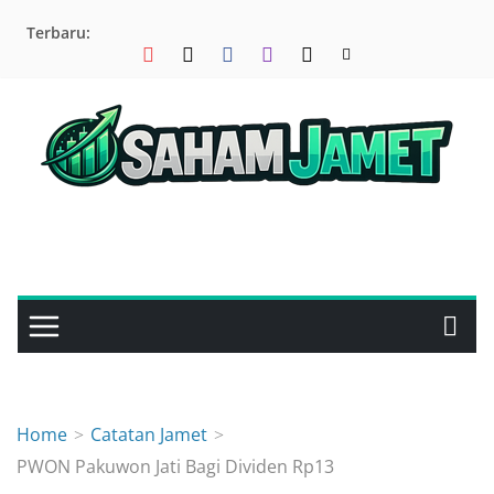
Skip
Terbaru:
to
content
Home
Catatan Jamet
PWON Pakuwon Jati Bagi Dividen Rp13