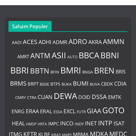
Saham Populer
ADRO
AMMN
ACES
AKRA
ADHI
ADMR
AADI
BBCA
ASII
BBNI
ANTM
AMRT
AUTO
BBRI
BMRI
BREN
BBTN
BRIS
BNGA
BFIN
BUMI
BRMS
CDIA
BRPT
CBDK
BTPS
BSDE
BUKA
BUVA
DEWA
DSSA
CUAN
EMTK
DOID
CMRY
CTRA
GOTO
GIAA
ERAA
EXCL
ERAL
ENRG
ESSA
FUTR
INTP
HEAL
INCO
INET
ISAT
IMPC
HMSP
HRTA
INDY
MDKA
MEDC
ITMG
KETR
KLBF
MBMA
KRAS
MAPI